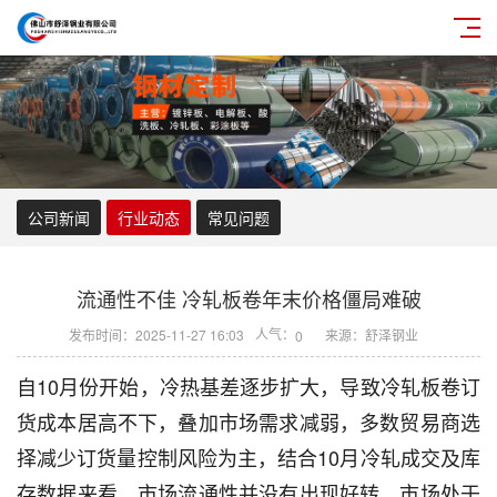
公司新闻
行业动态
常见问题
流通性不佳 冷轧板卷年末价格僵局难破
人气：
发布时间：2025-11-27 16:03
来源：舒泽钢业
0
自10月份开始，冷热基差逐步扩大，导致冷轧板卷订
货成本居高不下，叠加市场需求减弱，多数贸易商选
择减少订货量控制风险为主，结合10月冷轧成交及库
存数据来看，市场流通性并没有出现好转，市场处于