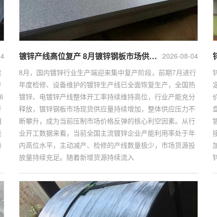
镀锌产线高位复产 8月镀锌钢板市场供应压力持续攀升
04
2026-08-04
续
8月，国内镀锌行业生产端迎来集中复产阶段，前期7月进行
传
年度检修、设备维护的镀锌生产线已全面恢复生产，全国热
6
镀锌、电镀锌产线整体开工率持续维持高位，行业产能充分
行
释放，镀锌钢板市场现货供应量持续增加，整体供应压力不
相
断攀升，成为当前压制市场价格反弹的核心利空因素。从行
能
业开工数据来看，当前全国主流镀锌企业产能利用率处于年
特
内高位水平，主动减产、检修的产线数量极少，市场货源投
放量持续充足。随着新增货源持续流入