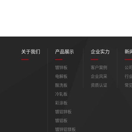
关于我们
产品展示
企业实力
新
镀锌板
客户案例
公
电解板
企业风采
行
酸洗板
资质认证
常
冷轧板
彩涂板
镀铝锌板
镀铝板
镀锌铝镁板