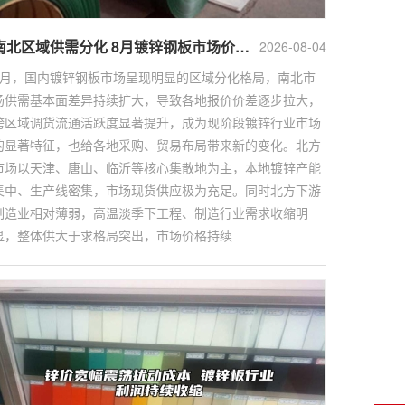
南北区域供需分化 8月镀锌钢板市场价差持续扩大
2026-08-04
8月，国内镀锌钢板市场呈现明显的区域分化格局，南北市
场供需基本面差异持续扩大，导致各地报价价差逐步拉大，
跨区域调货流通活跃度显著提升，成为现阶段镀锌行业市场
的显著特征，也给各地采购、贸易布局带来新的变化。北方
市场以天津、唐山、临沂等核心集散地为主，本地镀锌产能
集中、生产线密集，市场现货供应极为充足。同时北方下游
制造业相对薄弱，高温淡季下工程、制造行业需求收缩明
显，整体供大于求格局突出，市场价格持续