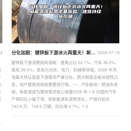
分化加剧：镀锌板下游冰火两重天！新能源撑起需求基本盘，建筑持续拖后腿
04
2026-07-15
统
镀锌板下游消费结构清晰：建筑占比 22.1%、汽车 36.2%、
动
家电 28.5%，其余为光伏、电力、机械等领域。2026 年市
等
场最大特征就是下游需求严重分化，两大制造业板块韧性凸
偏
显，地产建筑持续拖累整体行情。一、汽车板块：燃油车收
现
缩，新能源成为镀锌需求核心增量2026 年 1-6 月国内汽车
据
产销同比小幅下滑，但新能源车逆势增长，产销分别达
743.8 万、744.6 万辆，同比增 6.7%、7.3