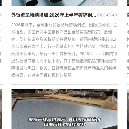
外贸壁垒持续增加 2026年上半年镀锌钢板出口市场压力凸显
06
2026-08-04
青
2026年以来，全球钢材贸易格局持续调整，国际贸易保护主
产
义抬头，多国针对中国钢铁产品出台贸易限制政策，反倾
试
销、反补贴调查及关税壁垒持续增加，给国内镀锌钢板出口
风
业务带来较大冲击，行业外销市场压力持续凸显，整体出口
到
形势不容乐观。据行业出口数据统计，2026年上半年国内镀
度
层钢板出口量同比小幅下滑，其中普通低端热镀锌钢板出口
降幅最为明显。欧美、日韩等传统主流海外市场准入门槛持
续抬高，针对中国镀锌板材的贸易