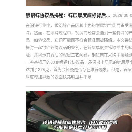
镀铝锌协议品揭秘：锌层厚度超标背后的贸易风险
2026-08-
在钢铁行业中，镀铝锌产品因其出色的耐腐蚀性能而备受
睐。然而，在采购过程中，钢贸商经常会遇到一些特殊的
品，如协议品，它们可能因不符合标准而被降级。本文尝
探讨一起镀铝锌协议品的案例，在锌层厚度异常缺陷中的
险，并揭示其背后的深层工艺问题。钢贸商在采购中接触
一卷某钢厂的80克镀铝锌协议品，质保书上显示的锌层厚
达到了274克，首先会怀疑是否存在堆锌现象。但是，锌层
厚度增加导致的表面纹路明显并不是