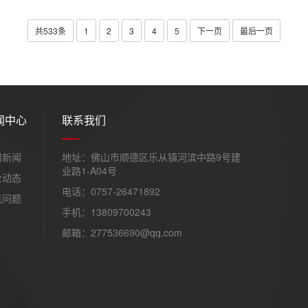
共533条
1
2
3
4
5
下一页
最后一页
闻中心
联系我们
司新闻
地址：佛山市顺德区乐从镇河滨中路9号建
业路1-A04号
业动态
电话：0757-26471892
见问题
手机：13809700243
邮箱：277536690@qq.com