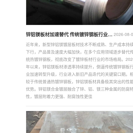
锌铝镁板材加速替代 传统镀锌钢板行业迎来转型升级窗口期
2026-08-
近年来，新型锌铝镁镀层板材技术不断成熟、生产成本持
下行，产品普及速度大幅加快，在多个应用领域逐步替代
统热镀锌钢板，彻底改变了镀锌板材行业的市场格局。202
年以来，锌铝镁板材渗透率持续提升，倒逼传统镀锌钢板
业加速转型升级，行业进入新旧产品迭代的关键窗口期。
较于传统普通热镀锌钢板，锌铝镁板材具备极其突出的性
优势。锌铝镁合金镀层融合了锌、铝、镁三种金属的防腐
性，镀层附着力更强、耐腐蚀性更佳