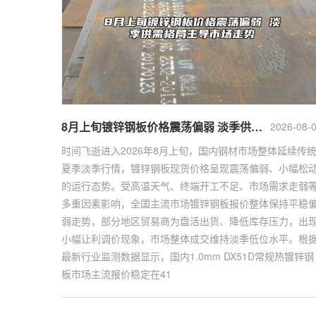
8月上旬镀锌钢板价格震荡偏弱 淡季供需格局主导市场走势
2026-08-
时间飞逝进入2026年8月上旬，国内钢材市场整体延续传
夏季淡季行情，镀锌钢板现货价格呈现震荡偏弱、小幅松
的运行态势。受高温天气、终端开工不足、市场需求走弱
多重因素影响，全国主流市场镀锌钢板报价整体保持平稳
弱走势，部分地区贸易商为盘活出货、降低库存压力，出
小幅让利调价现象，市场整体成交维持淡季低位水平。根
最新行业监测数据显示，国内1.0mm DX51D常规热镀锌钢
板市场主流报价稳定在41