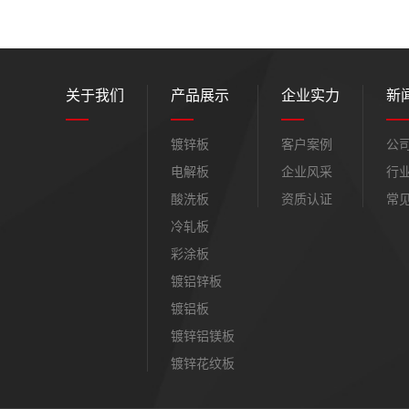
关于我们
产品展示
企业实力
新
镀锌板
客户案例
公
电解板
企业风采
行
酸洗板
资质认证
常
冷轧板
彩涂板
镀铝锌板
镀铝板
镀锌铝镁板
镀锌花纹板