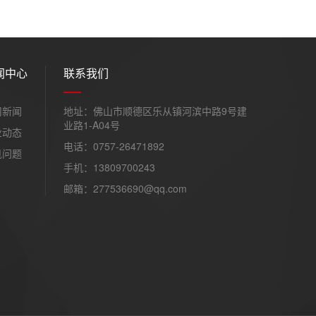
闻中心
联系我们
司新闻
地址：佛山市顺德区乐从镇河滨中路9号建
业路1-A04号
业动态
电话：0757-26471892
见问题
手机：13809700243
邮箱：277536690@qq.com