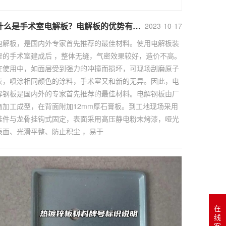
什么是手术室电解板？电解板的优势有哪些？
2023-10-17
电解板，是国内外专家首先推荐的最佳材料。使用电解板装
修的手术室建成后 ，整体无缝，气密效果较好，造价不高。
在使用中，如面层受到强力的冲撞而损坏，可现场刮磨原子
灰，喷涂相同颜色的涂料，手术室又和新的无异。因此，电
解钢板是国内外的专家首先推荐的最佳材料。电解钢板由厂
商加工成型，在背面附加12mm厚石膏板。到工地现场采用
挂件与龙骨挂钩式固定，表面采用高压静电粉末烤漆，哑光
表面、光滑平整、防止积尘 ，易于
在
线
客