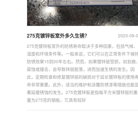
275克镀锌板室外多久生锈？
2023-08-
275克镀锌板室外的防锈寿命取决于多种因素，包括气候、
湿度和环境条件等。一般来说，它们可以在正常条件下保
防锈效果15到20年左右。然而，如果镀锌层受损，如划痕
腐蚀或撞击，会导致锌层脱落，进而加速生锈的发生。因
此，定期检查和修复镀锌层的破损对于延长镀锌板的使用
命非常重要。此外，适当的维护和涂覆防锈漆等措施也能
著延缓锈蚀的发生。275克镀锌板是指每平方米镀锌层的重
量为275克的钢板，它具有较好