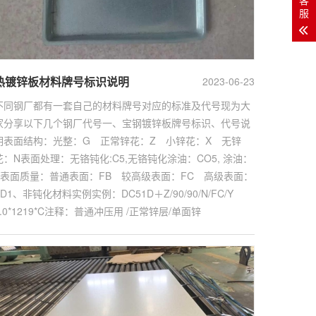
服
热镀锌板材料牌号标识说明
2023-06-23
不同钢厂都有一套自己的材料牌号对应的标准及代号现为大
家分享以下几个钢厂代号一、宝钢镀锌板牌号标识、代号说
明表面结构：光整：G 正常锌花：Z 小锌花：X 无锌
花：N表面处理：无铬钝化:C5,无铬钝化涂油：CO5, 涂油：
Y表面质量：普通表面：FB 较高级表面：FC 高级表面：
FD1、非钝化材料实例实例：DC51D＋Z/90/90/N/FC/Y
1.0*1219*C注释：普通冲压用 /正常锌层/单面锌