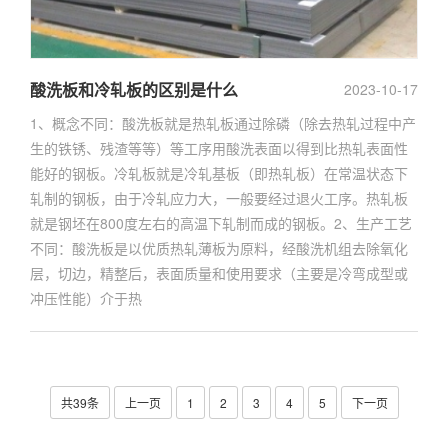
酸洗板和冷轧板的区别是什么
2023-10-17
1、概念不同：酸洗板就是热轧板通过除磷（除去热轧过程中产
生的铁锈、残渣等等）等工序用酸洗表面以得到比热轧表面性
能好的钢板。冷轧板就是冷轧基板（即热轧板）在常温状态下
轧制的钢板，由于冷轧应力大，一般要经过退火工序。热轧板
就是钢坯在800度左右的高温下轧制而成的钢板。2、生产工艺
不同：酸洗板是以优质热轧薄板为原料，经酸洗机组去除氧化
层，切边，精整后，表面质量和使用要求（主要是冷弯成型或
冲压性能）介于热
共39条
上一页
1
2
3
4
5
下一页