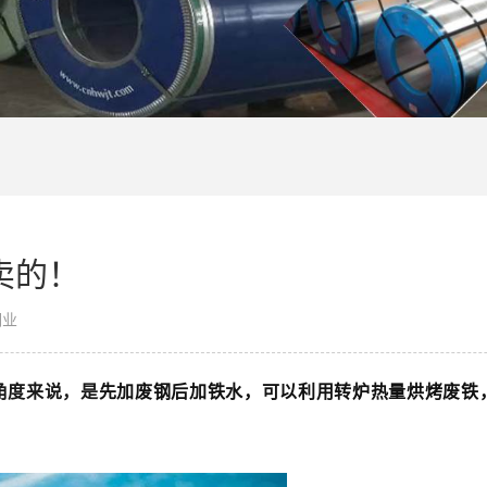
卖的！
钢业
角度来说，是
先加废钢后加铁
水，可以利用转炉热量烘烤废铁