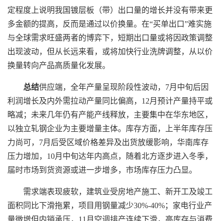
定程度上说明我国镀层板（带）出口量的增长并没有带来更
多金额的提高，反而是通过以价换量。在“买单出口”难实施
与全球需求旺盛两者的博弈下，短期出口量或将因政策调整
出现波动，但从长远来看，或将加快行业洗牌调整，从以价
换量转向产品高质量化发展。
总结
供应端，全年产量呈现阶段性波动，7月中旬后因
利润增长及内外需拉动产量同比偏高，12月预计产量持平或
略减；未来几年仍有产能产线释放，主要集中在华东地区，
以独立轧钢企业为主要增量主体。库存方面，上半年库存压
力尚可，7月后受区域价格差异及出货放缓影响，华南库存
压力增加，10月中旬达年内高点，随着北方逐步进入冬季，
届时市场到货资源或进一步增多，市场库存压力凸显。
需求端表现疲软，建筑业受房地产施工、新开工及竣工
面积同比下滑拖累，项目用钢量减少30%-40%；家电行业产
量微增但内销承压，11月空调排产连续下滑，高库存与消费