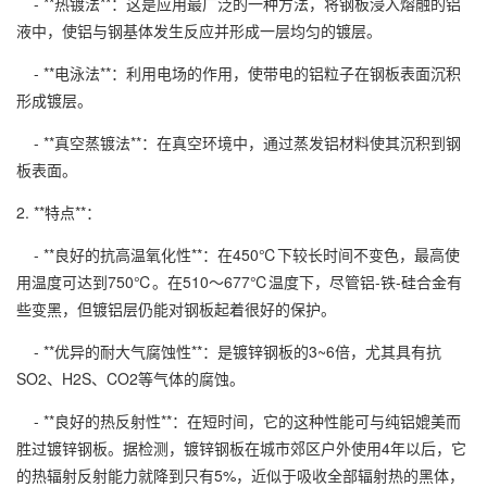
- **热镀法**：这是应用最广泛的一种方法，将钢板浸入熔融的铝
液中，使铝与钢基体发生反应并形成一层均匀的镀层。
- **电泳法**：利用电场的作用，使带电的铝粒子在钢板表面沉积
形成镀层。
- **真空蒸镀法**：在真空环境中，通过蒸发铝材料使其沉积到钢
板表面。
2. **特点**：
- **良好的抗高温氧化性**：在450℃下较长时间不变色，最高使
用温度可达到750℃。在510～677℃温度下，尽管铝-铁-硅合金有
些变黑，但镀铝层仍能对钢板起着很好的保护。
- **优异的耐大气腐蚀性**：是镀锌钢板的3~6倍，尤其具有抗
SO2、H2S、CO2等气体的腐蚀。
- **良好的热反射性**：在短时间，它的这种性能可与纯铝媲美而
胜过镀锌钢板。据检测，镀锌钢板在城市郊区户外使用4年以后，它
的热辐射反射能力就降到只有5%，近似于吸收全部辐射热的黑体，