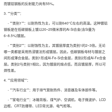
而镀铝钢板的反射能力尚有55%。
3. **分类**：
- **类别1**：以耐热性为主，可以耐640°C左右的高温。这种镀铝
钢板是在低碳钢板上镀以20~25微米厚的Al-Si合金(含Si量为
6~8.5%)镀层。
- **类别2**：以耐蚀性为主，其镀层厚度为类别1的2~3倍。无论
哪一类都是采用热浸镀法形成镀层。因此，低碳钢板母材与镀层之
间形成薄合金层。类别1形成Al-Fe-Si合金层，类别2形成Al-Fe合金
层。类别2与类别1相比，因为镀层的熔点低，而且镀层厚，所以可
焊性差。
4. **应用领域**：
- **汽车行业**：用于排气管耐热件、消音器及车体部件等。
- **家电行业**：冰箱背板、煤气炉、空调机、电子微波炉、LCD
边框、CRT防爆带、LED背光源、电气柜等。