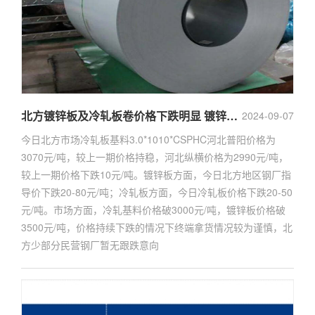
北方镀锌板及冷轧板卷价格下跌明显 镀锌板价格跌破新低
2024-09-07
今日北方市场冷轧板基料3.0*1010*CSPHC河北普阳价格为
3070元/吨，较上一期价格持稳，河北纵横价格为2990元/吨，
较上一期价格下跌10元/吨。镀锌板方面，今日北方地区钢厂指
导价下跌20-80元/吨；冷轧板方面，今日冷轧板价格下跌20-50
元/吨。市场方面，冷轧基料价格破3000元/吨，镀锌板价格破
3500元/吨，价格持续下跌的情况下终端拿货情况较为谨慎，北
方少部分民营钢厂暂无跟跌意向