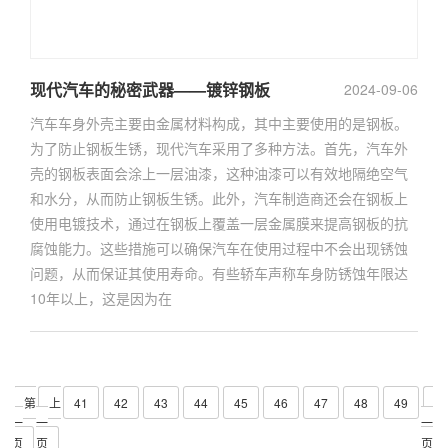
现代汽车的秘密武器——镀锌钢板
2024-09-06
汽车车身外壳主要由金属材料构成，其中主要使用的是钢板。
为了防止钢板生锈，现代汽车采用了多种方法。首先，汽车外
壳的钢板表面会涂上一层油漆，这种油漆可以有效地隔绝空气
和水分，从而防止钢板生锈。此外，汽车制造商还会在钢板上
使用电镀技术，通过在钢板上覆盖一层金属膜来提高钢板的抗
腐蚀能力。这些措施可以确保汽车在使用过程中不会出现锈蚀
问题，从而保证其使用寿命。有些轿车声称车身防锈蚀年限达
10年以上，这是因为在
共
第
上
41
42
43
44
45
46
47
48
49
下
一
一
一
页
页
页