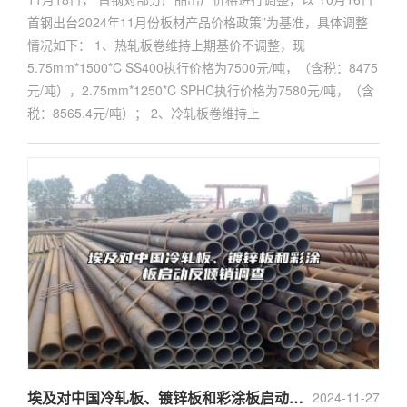
首钢出台2024年11月份板材产品价格政策”为基准，具体调整
情况如下： 1、热轧板卷维持上期基价不调整，现
5.75mm*1500*C SS400执行价格为7500元/吨，（含税：8475
元/吨），2.75mm*1250*C SPHC执行价格为7580元/吨，（含
税：8565.4元/吨）； 2、冷轧板卷维持上
埃及对中国冷轧板、镀锌板和彩涂板启动反倾销调查
2024-11-27