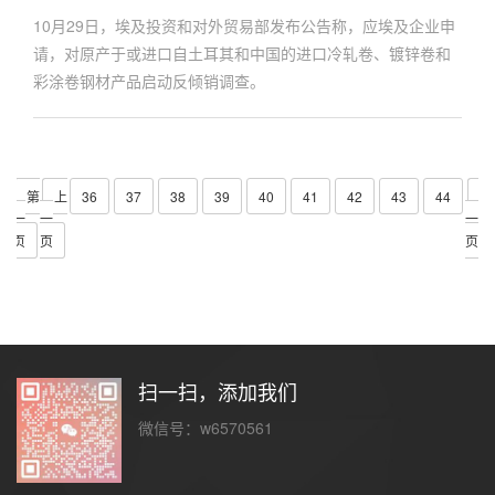
10月29日，埃及投资和对外贸易部发布公告称，应埃及企业申
请，对原产于或进口自土耳其和中国的进口冷轧卷、镀锌卷和
彩涂卷钢材产品启动反倾销调查。
共
第
上
36
37
38
39
40
41
42
43
44
下
一
一
一
页
页
页
扫一扫，添加我们
微信号：w6570561