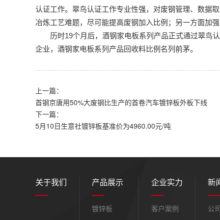
认证工作。翠鸟认证工作专业性强，对废钢管理、数据取
冶炼工艺难题，尽可能提高废钢加入比例；另一方面加强
历时19个月后，酒钢家电板系列产品正式通过翠鸟认
企业，酒钢家电板系列产品回收料比例名列前茅。
上一篇：
首钢京唐用50%大废钢比生产的首卷汽车镀锌板外板下线
下一篇：
5月10日生意社镀锌板基准价为4960.00元/吨
关于我们
产品展示
企业实力
新
镀锌板
客户案例
公