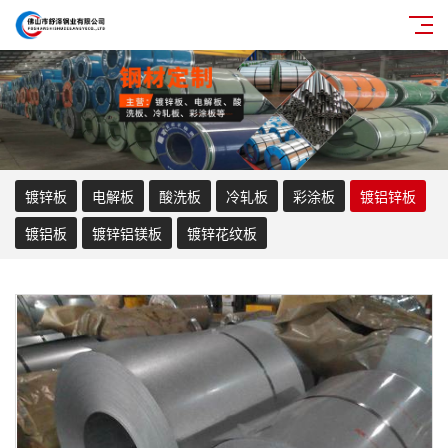
镀锌板
电解板
酸洗板
冷轧板
彩涂板
镀铝锌板
镀铝板
镀锌铝镁板
镀锌花纹板