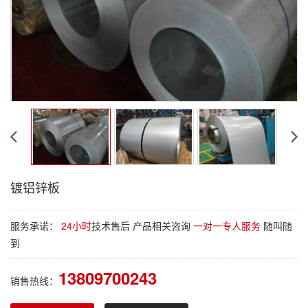
镀铝锌板
服务承诺：
24小时
技术售后 产品相关咨询
一对一专人服务
随叫随
到
13809700243
销售热线：