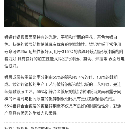
镀铝锌钢板表面呈特有的光滑、平坦和华丽的星花，基色为银白
色。特殊的镀层结构使其具有优良的耐腐蚀性。镀铝锌板正常使用
寿命可达25a,耐热性很好,可用于315℃的高温环境;镀层与漆膜的附
着力好,具有良好的加工性能,可以进行冲压、剪切、焊接等;表面导电
性很好。
镀层成份按重量比率分别由55%的铝和43.4%的锌，1.6%的硅组
成。镀铝锌钢板的生产工艺与镀锌钢板和镀铝板的工艺相似，是连
续熔融镀层工艺。55%铝锌合金镀层的镀铝锌钢板当双面暴露于同
样的环境时与相同厚度的镀锌钢板相比具有更优越的耐腐蚀性。
55%铝锌合金镀层的镀铝锌钢板不仅具有良好的耐腐蚀性外，彩涂
产品具有优秀的附着力和柔性。
标签：
镀铝板
镀铝锌钢板
镀铝锌板