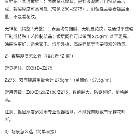
有锌花（普通镀锌）：表面呈花纹状，是锌液凝固时自然结晶形
成；镀层厚度可高可低（常见 Z80–Z275），耐蚀性主要看镀层重
量，不是看花纹。
无锌花（精整 / 光整）：表面均匀细腻、无明显花纹，是通过平整辊
压制或特殊工艺控制结晶；镀层同样可以做到 275g/m² 甚至更高，
涂装性更好，适合家电、汽车外板、高端建筑等需要喷漆的场景。
2）镀层厚度怎么看（核心看 “Z 值”）
常见标注：DX51D+Z275
Z275：双面镀层重量合计 275g/m²（单面约 137.5g/m²）
常用等级：Z80/Z120/Z180/Z275，数值越大、防锈越好、价格越
高。
注意：镀层厚度必须用专业仪器检测，不能凭肉眼或有无锌花判
断。
3）场景怎么选（简单直接）