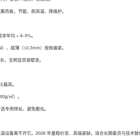
能集热板，节能、耐高温、降维护。
年均 + 4–5%。
% Al）、超薄（≤0.3mm）规格偏紧。
增长，无明显贸易壁垒。
价比最高。
00g/㎡）。
时选专用焊丝，避免脆化。
高温设备离不开它。2026 年量稳价坚、高端紧缺，适合长期备货与技术替