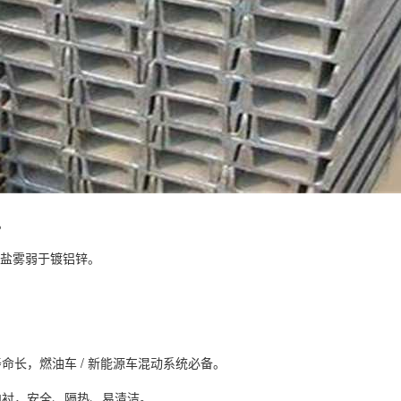
。
耐盐雾弱于镀铝锌。
长，燃油车 / 新能源车混动系统必备。
内衬，安全、隔热、易清洁。