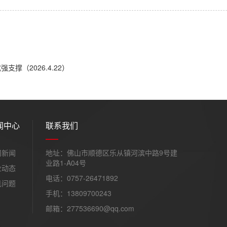
（2026.4.22）
闻中心
联系我们
司新闻
地址：佛山市顺德区乐从镇河滨中路9号建
业路1-A04号
业动态
电话：0757-26471892
见问题
手机：13809700243
邮箱：277536690@qq.com