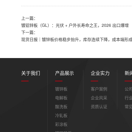
上一篇：
镀铝锌板（GL）：光伏 + 户外长寿命之王，2026 出口爆增
下一篇：
现货日报｜镀锌板价格稳步抬升，库存连续下降，成本端形成强支撑
关于我们
产品展示
企业实力
新
镀锌板
客户案例
公
电解板
企业风采
行
酸洗板
资质认证
常
冷轧板
彩涂板