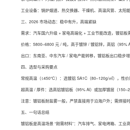
工业设备：锅炉烟道、热交换器、干燥机、高温风管、太阳
三、2026 市场动态：稳中有升，高端紧缺
需求：汽车国六升级 + 家电高端化 + 工业节能改造，镀铝板需求
价格：5800–6800 元 / 吨，高于镀锌 / 镀铝锌，高铝（95
出口：东南亚、中东汽车 / 家电产能转移，镀铝板出口稳步
四、选型与采购要点
常规高温（≤450℃）：选镀铝 SA1C（80–120g/㎡），性
超高温 / 厚件：选高铝镀铝板（95% Al）或加厚镀层（150–2
注意：镀铝板耐盐雾一般，严禁直接用于沿海户外；需焊接
五、一句话总结
镀铝板是高温场景 “刚需材料”：汽车排气、家电烤箱、工业