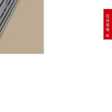
在
线
客
服