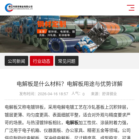
公司新闻
行业动态
常见问题
电解板是什么材料？电解板用途与优势详解
人气：
发布时间：2026-04-16 18:57
来源：舒泽钢业
0
电解板又称电镀锌板，采用电解电镀工艺在冷轧基板上沉积锌层，
镀层更薄、均匀度更高、表面细腻平整，适合对外观与精度要求严
苛的场景。与热浸镀锌板相比，
电解板
加工性优、涂装附着力强，
广泛用于电子机箱、仪器面板、办公家具、精密五金等领域。公司
供应耐指纹电解板、深冲级电解板，尺寸精度高、成型稳定，可满