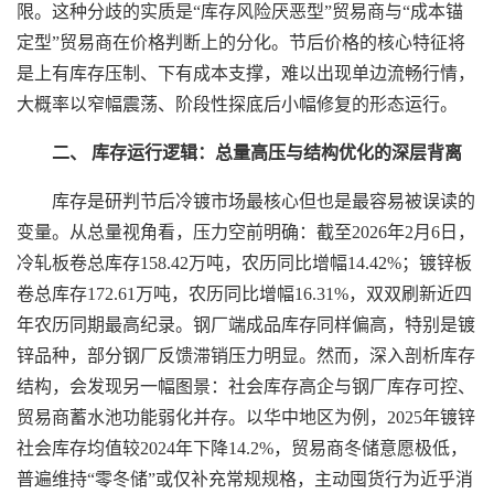
限。这种分歧的实质是“库存风险厌恶型”贸易商与“成本锚
定型”贸易商在价格判断上的分化。节后价格的核心特征将
是上有库存压制、下有成本支撑，难以出现单边流畅行情，
大概率以窄幅震荡、阶段性探底后小幅修复的形态运行。
二、 库存运行逻辑：总量高压与结构优化的深层背离
库存是研判节后冷镀市场最核心但也是最容易被误读的
变量。从总量视角看，压力空前明确：截至2026年2月6日，
冷轧板卷总库存158.42万吨，农历同比增幅14.42%；镀锌板
卷总库存172.61万吨，农历同比增幅16.31%，双双刷新近四
年农历同期最高纪录。钢厂端成品库存同样偏高，特别是镀
锌品种，部分钢厂反馈滞销压力明显。然而，深入剖析库存
结构，会发现另一幅图景：社会库存高企与钢厂库存可控、
贸易商蓄水池功能弱化并存。以华中地区为例，2025年镀锌
社会库存均值较2024年下降14.2%，贸易商冬储意愿极低，
普遍维持“零冬储”或仅补充常规规格，主动囤货行为近乎消