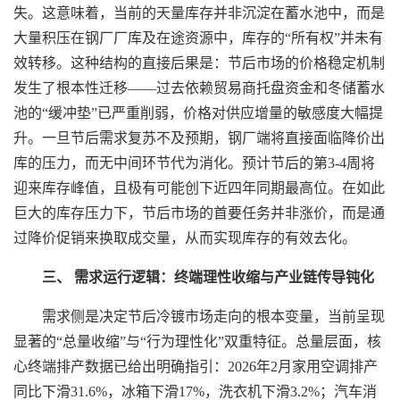
失。这意味着，当前的天量库存并非沉淀在蓄水池中，而是
大量积压在钢厂厂库及在途资源中，库存的“所有权”并未有
效转移。这种结构的直接后果是：节后市场的价格稳定机制
发生了根本性迁移——过去依赖贸易商托盘资金和冬储蓄水
池的“缓冲垫”已严重削弱，价格对供应增量的敏感度大幅提
升。一旦节后需求复苏不及预期，钢厂端将直接面临降价出
库的压力，而无中间环节代为消化。预计节后的第3-4周将
迎来库存峰值，且极有可能创下近四年同期最高位。在如此
巨大的库存压力下，节后市场的首要任务并非涨价，而是通
过降价促销来换取成交量，从而实现库存的有效去化。
三、 需求运行逻辑：终端理性收缩与产业链传导钝化
需求侧是决定节后冷镀市场走向的根本变量，当前呈现
显著的“总量收缩”与“行为理性化”双重特征。总量层面，核
心终端排产数据已给出明确指引：2026年2月家用空调排产
同比下滑31.6%，冰箱下滑17%，洗衣机下滑3.2%；汽车消