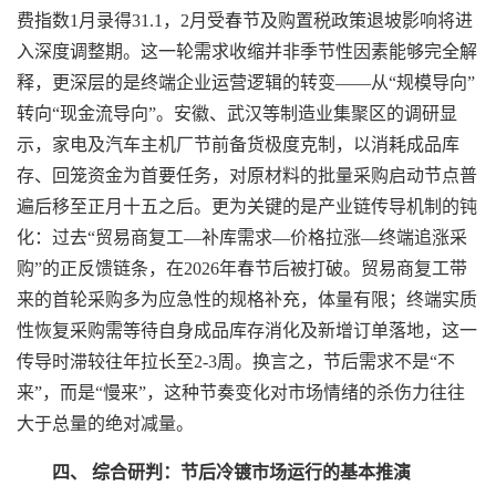
费指数1月录得31.1，2月受春节及购置税政策退坡影响将进
入深度调整期。这一轮需求收缩并非季节性因素能够完全解
释，更深层的是终端企业运营逻辑的转变——从“规模导向”
转向“现金流导向”。安徽、武汉等制造业集聚区的调研显
示，家电及汽车主机厂节前备货极度克制，以消耗成品库
存、回笼资金为首要任务，对原材料的批量采购启动节点普
遍后移至正月十五之后。更为关键的是产业链传导机制的钝
化：过去“贸易商复工—补库需求—价格拉涨—终端追涨采
购”的正反馈链条，在2026年春节后被打破。贸易商复工带
来的首轮采购多为应急性的规格补充，体量有限；终端实质
性恢复采购需等待自身成品库存消化及新增订单落地，这一
传导时滞较往年拉长至2-3周。换言之，节后需求不是“不
来”，而是“慢来”，这种节奏变化对市场情绪的杀伤力往往
大于总量的绝对减量。
四、 综合研判：节后冷镀市场运行的基本推演