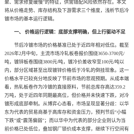
聚、需求修复缓慢”的特征，供需错配风险依然存在。本文
将从价格走势、库存结构及下游需求三个维度，浅析节后冷
镀市场的基本运行逻辑。
一、 价格运行逻辑：底部支撑明确，但上行驱动不足
节后冷镀市场的价格基准已处于近四年相对低位。截至
2026年2月中旬，主流市场冷轧板卷报价围绕3650-3700元/
吨，镀锌板卷围绕3800元/吨，镀冷价差收窄至100元/吨以
内，部分区域甚至出现镀锌价格低于冷轧的倒挂现象。这一
价格水平已较充分地反映了节前市场的悲观预期。从成本端
看，热轧板卷作为冷镀的直接原料，节前总库存高达359.2
万吨，处于近四年同期最高位，但价格并未快速下跌，对冷
镀形成底部牵制。从博弈心态看，市场呈现显著分歧：以华
东为代表的贸易商基于高库存和资金压力，预判节后“小幅
下跌”或“震荡偏弱”；而以华中为代表的部分企业则认为当
前价格已处低位，叠加钢厂锁价成本支撑，继续下行空间有