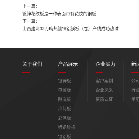
上一篇：
镀锌花纹板是一种表面带有花纹的钢板
下一篇：
山西建龙32万吨热镀锌铝镁板（卷）产线成功热试
关于我们
产品展示
企业实力
新
镀锌板
客户案例
公
电解板
企业风采
行
酸洗板
资质认证
常
冷轧板
彩涂板
镀铝锌板
镀铝板