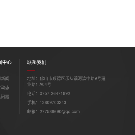
闻中心
联系我们
司新闻
地址：佛山市顺德区乐从镇河滨中路9号建
业路1-A04号
业动态
电话：0757-26471892
见问题
手机：13809700243
邮箱：277536690@qq.com