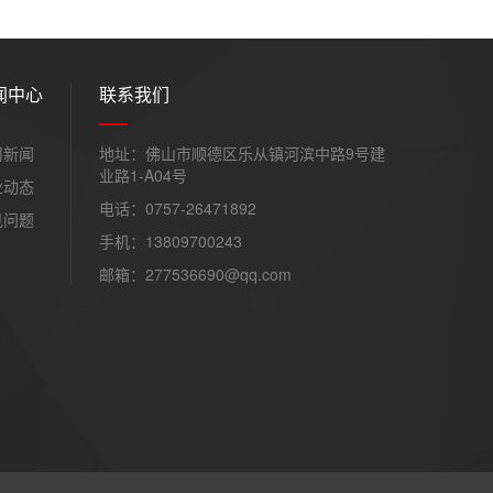
闻中心
联系我们
司新闻
地址：佛山市顺德区乐从镇河滨中路9号建
业路1-A04号
业动态
电话：0757-26471892
见问题
手机：13809700243
邮箱：277536690@qq.com