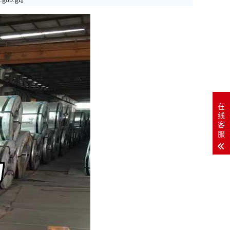
在
线
客
服