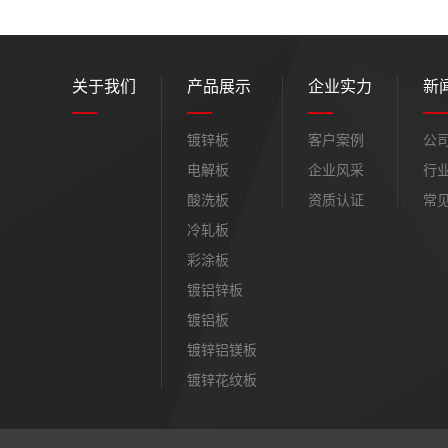
关于我们
产品展示
企业实力
新
镀锌板
客户案例
公
电解板
企业风采
行
酸洗板
资质认证
常
冷轧板
彩涂板
镀铝锌板
镀铝板
镀锌铝镁板
镀锌花纹板