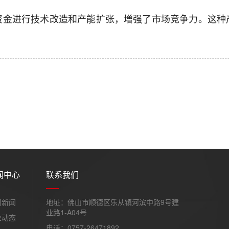
资金进行技术改造和产能扩张，增强了市场竞争力。这种
闻中心
联系我们
司新闻
地址：佛山市顺德区乐从镇河滨中路9号建
业路1-A04号
业动态
电话：0757-26471892