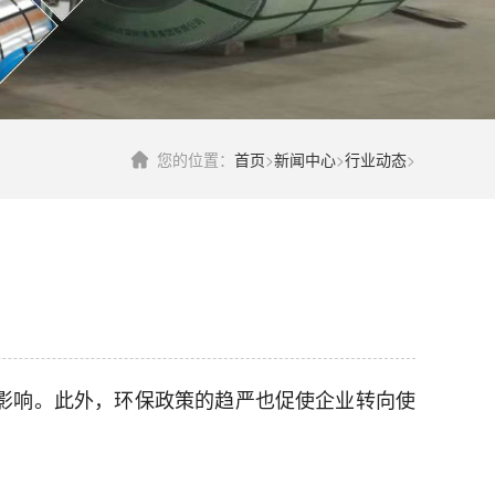
您的位置：
首页
>
新闻中心
>
行业动态
>
影响。此外，环保政策的趋严也促使企业转向使