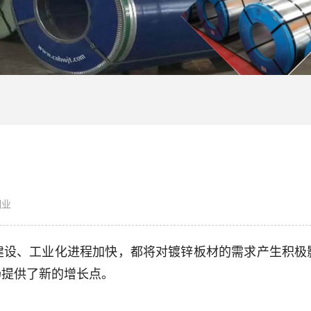
钢业
建设、工业化进程加快，都将对镀锌板材的需求产生积极
场提供了新的增长点。