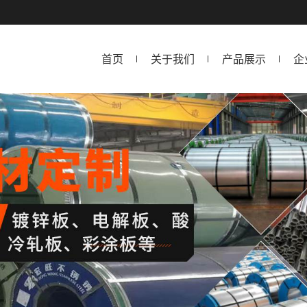
首页
关于我们
产品展示
企