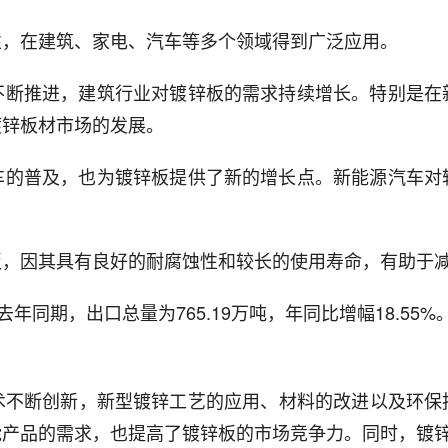
，在建筑、家电、汽车等多个领域得到广泛应用。
不断推进，建筑行业对镀锌板的需求持续增长。特别是在
镀锌板材市场的发展。
车的普及，也为镀锌板提供了新的增长点。新能源汽车对
。
因其具有良好的耐腐蚀性和较长的使用寿命，有助于减
去年同期，出口总量为765.19万吨，年同比增幅18.55%
断创新，新型镀锌工艺的应用、材料的改进以及环保
能产品的需求，也提高了镀锌板的市场竞争力。同时，镀